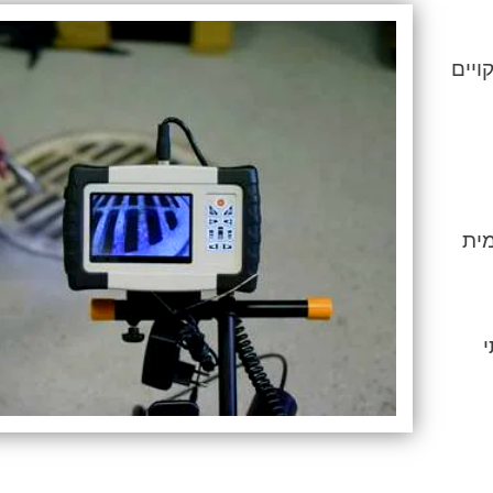
ויים
ית
י