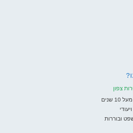
?
ות צפון
 שנים
יעודי
פט ובוררות