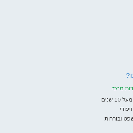
?
ות מרכז
 שנים
יעודי
פט ובוררות